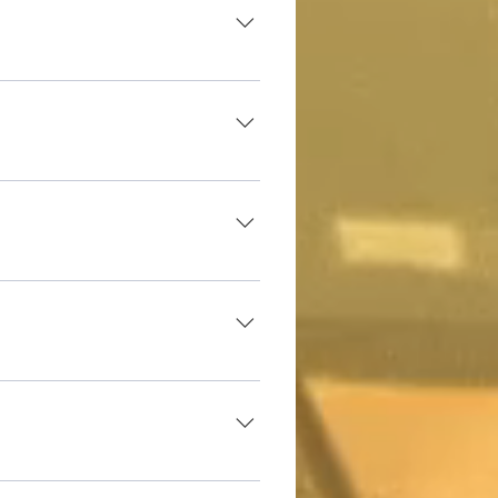
dación al trabajador del fichaje 
dación al trabajador del fichaje 
dación al trabajador del fichaje 
 efectivo. 