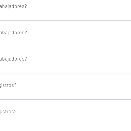
rabajadores?
e acceder al portal desde cualquier dispositivo que disponga de exp
rabajadores?
e acceder al portal desde cualquier dispositivo que disponga de exp
rabajadores?
e acceder al portal desde cualquier dispositivo que disponga de exp
gistros?
gistro en caso de error u olvido. 
gistros?
gistro en caso de error u olvido. 