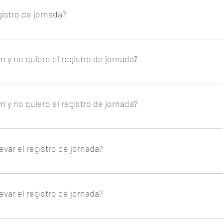
istro de jornada?
alidad a e-Portem (el portal del empleado de GEYCE)
 y no quiero el registro de jornada?
os en e-Portem que deseen mantener sus condiciones actuales ten
 y no quiero el registro de jornada?
os en e-Portem que deseen mantener sus condiciones actuales ten
levar el registro de jornada?
gado cumplimiento para todos aquellos trabajadores por cuenta aje
y no en el asesor.
levar el registro de jornada?
gado cumplimiento para todos aquellos trabajadores por cuenta aje