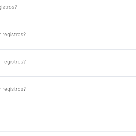
gistros?
gistro en caso de error u olvido. 
 registros?
s que el trabajador no pueda fichar. Esta funcionalidad pedirá vali
 registros?
s que el trabajador no pueda fichar. Esta funcionalidad pedirá vali
 registros?
s que el trabajador no pueda fichar. Esta funcionalidad pedirá vali
na pausa, el programa deja de contabilizar el tiempo como horario