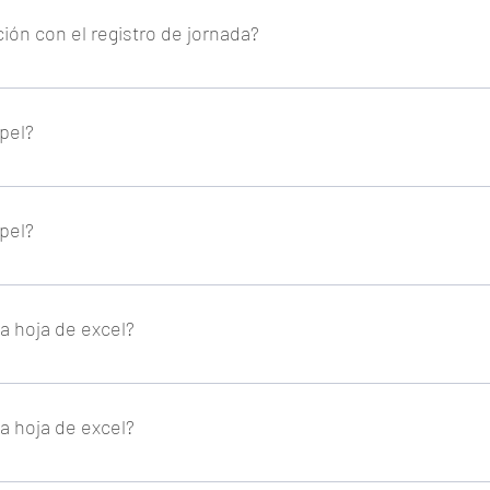
y no en el asesor.
ción con el registro de jornada?
ornada de la propia asesoria.
apel?
nque todas aquellas empresas que tengan una inspección deberán t
apel?
nque todas aquellas empresas que tengan una inspección deberán t
na hoja de excel?
na hoja de excel?