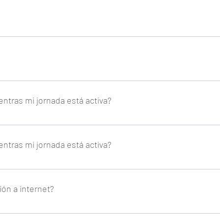
na pausa, el programa deja de contabilizar el tiempo como horario
na pausa, el programa deja de contabilizar el tiempo como horario
entras mi jornada está activa?
ésta mantendrá tu sesión abierta para seguir registrando tu jornada
entras mi jornada está activa?
ésta mantendrá tu sesión abierta para seguir registrando tu jornada
ón a internet?
amos conexión a internet para acceder al portal.